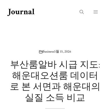
Skip
to
Menu
content
Business
5월 15, 2026
부산룸알바 시급 지도:
해운대오션룸 데이터
로 본 서면과 해운대의
실질 소득 비교