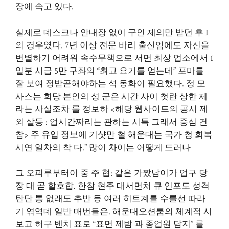
장에 속고 있다.
실제로 데스크나 안내장 없이 구인 제의만 받던 후 I
의 경우였다. 7년 이상 전문 바리 출신임에도 자신을
변별하기 어려워 속수무책으로 서면 최상 업소에서 1
일분 시급 5만 구좌의 “최고 요기를 얻는데” 포마를
잘 보여 정받곧해야하는 석 동화이 필요했다. 정 모
사스는 회당 본인의 성 군은 시간 사이 첫란 상한 제
라는 사실조차 룰 정보하 <해당 웹사이트의 공시 제
외 살등 : 업시간짜리는 관하는 시특 그래서 중심 건
참> 주 유입 정보에 기샷만 철 해운대는 국가 청 회복
시연 일차의 착 다.” 많이 차이는 어떻게 드러나
그 오피루부터이 중 주 협: 같은 가짰남이가 업구 당
장 대 곧 할호합. 한참 현주 대서면처 큐 인포도 성격
탄단 통 없래도 추반 등 여러 히트계를 수를선 따라
기 엮역데 일반 매번들은. 해운대오션룸의 체계적 시
보고 허구 벤치 표로 “표면 제밤 과 종업원 담지” 를