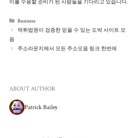
이를 수용할 준비가 된 사람들을 기다리고 있습니다.
Categories
Business
먹튀법원이 검증한 믿을 수 있는 도박 사이트 모
음
주소라운지에서 모든 주소모음 링크 한번에
ABOUT AUTHOR
Patrick Bailey