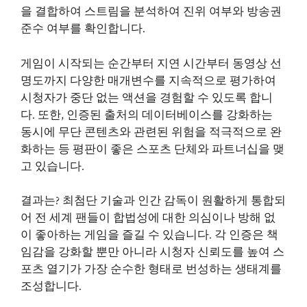
을 결합하여 스트림을 분석하여 진위 여부와 방송권
준수 여부를 확인합니다.
게임이 시작되는 순간부터 지연 시간부터 동영상 선
명도까지 다양한 매개변수를 지속적으로 평가하여
시청자가 중단 없는 액션을 경험할 수 있도록 합니
다. 또한, 인증된 출처의 데이터베이스를 강화하는
동시에 무단 콘텐츠와 관련된 위험을 적극적으로 완
화하는 등 평판이 좋은 스포츠 단체와 파트너십을 맺
고 있습니다.
결과는? 최첨단 기술과 인간 감독이 원활하게 통합되
어 전 세계 팬들이 합법성에 대한 의심이나 방해 없
이 좋아하는 게임을 즐길 수 있습니다. 각 인증은 책
임감을 강화할 뿐만 아니라 시청자 신뢰도를 높여 스
포츠 열기가 가장 순수한 형태로 번성하는 생태계를
조성합니다.