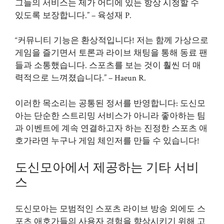
그들의 서비스는 제가 어디에 있든 항상 시청할 수
있도록 보장합니다.” – 육성재 P.
“커뮤니티 기능은 환상적입니다! 저는 함께 가상으로
게임을 즐기면서 토론과 라이브 채팅을 통해 동료 팬
들과 소통했습니다. 스포츠를 보는 것이 훨씬 더 매
력적으로 느껴졌습니다.” – Haeun R.
이러한 목소리는 공통된 정서를 반영합니다: 도신모
아는 단순한 스트리밍 서비스가 아니라 좋아하는 팀
과 이벤트에 계속 연결하고자 하는 진정한 스포츠 애
호가라면 누구나 게임 체인저를 만들 수 있습니다!
도신모아에서 제공하는 기타 서비
스
도신모아는 모범적인 스포츠 라이브 방송 외에도 스
포츠 애호가들의 사용자 경험을 향상시키기 위해 고