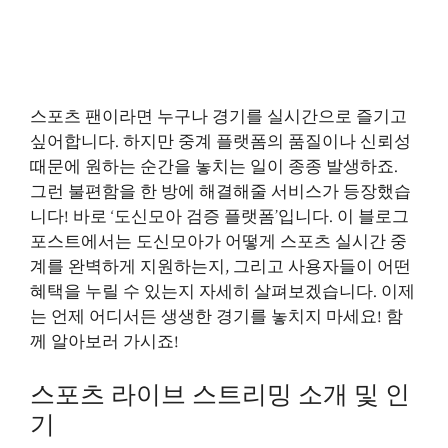
스포츠 팬이라면 누구나 경기를 실시간으로 즐기고
싶어합니다. 하지만 중계 플랫폼의 품질이나 신뢰성
때문에 원하는 순간을 놓치는 일이 종종 발생하죠.
그런 불편함을 한 방에 해결해줄 서비스가 등장했습
니다! 바로 ‘도신모아 검증 플랫폼’입니다. 이 블로그
포스트에서는 도신모아가 어떻게 스포츠 실시간 중
계를 완벽하게 지원하는지, 그리고 사용자들이 어떤
혜택을 누릴 수 있는지 자세히 살펴보겠습니다. 이제
는 언제 어디서든 생생한 경기를 놓치지 마세요! 함
께 알아보러 가시죠!
스포츠 라이브 스트리밍 소개 및 인
기