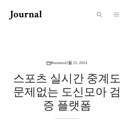
Skip
to
Menu
content
Business
11월 25, 2024
스포츠 실시간 중계도
문제없는 도신모아 검
증 플랫폼