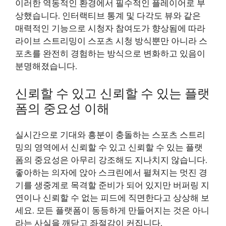
이러한 역동적인 환경에서 필수적인 플레이어로 부
상했습니다. 인터랙티브 통계 및 다각도 뷰와 같은
매력적인 기능으로 시청자 참여도가 향상됨에 따라
라이브 스트리밍이 스포츠 시청 방식뿐만 아니라 스
포츠를 완전히 경험하는 방식으로 변화하고 있음이
분명해졌습니다.
신뢰할 수 있고 신뢰할 수 있는 플랫
폼의 중요성 이해
실시간으로 기대와 흥분이 충돌하는 스포츠 스트리
밍의 영역에서 신뢰할 수 있고 신뢰할 수 있는 플랫
폼의 중요성은 아무리 강조해도 지나치지 않습니다.
좋아하는 의자에 앉아 스크린에서 펼쳐지는 멋진 경
기를 생중계로 목격할 준비가 되어 있지만 버퍼링 지
연이나 신뢰할 수 없는 피드에 직면한다고 상상해 보
세요. 모든 플랫폼이 동등하게 만들어지는 것은 아니
라는 사실을 깨닫고 좌절감이 커집니다.