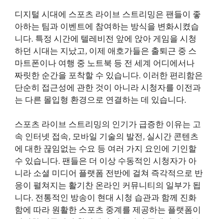
디지털 시대에 스포츠 라이브 스트리밍은 팬들이 좋
아하는 팀과 이벤트에 참여하는 방식을 변화시켰습
니다. 특정 시간에 텔레비전 앞에 앉아 게임을 시청
하던 시대는 지났고, 이제 애호가들은 출퇴근 중 스
마트폰이나 여행 중 노트북 등 전 세계 어디에서나
짜릿한 순간을 포착할 수 있습니다. 이러한 편리함은
단순히 접근성에 관한 것이 아니라 시청자를 이전과
는 다른 몰입형 환경으로 연결하는 데 있습니다.
스포츠 라이브 스트리밍의 인기가 급증한 이유는 고
속 인터넷 접속, 모바일 기술의 발전, 실시간 콘텐츠
에 대한 끊임없는 수요 등 여러 가지 요인에 기인할
수 있습니다. 팬들은 더 이상 수동적인 시청자가 아
니라 소셜 미디어 플랫폼 전반에 걸쳐 즉각적으로 반
응이 펼쳐지는 활기찬 온라인 커뮤니티의 일부가 됩
니다. 전통적인 방송이 현대 시청 습관과 함께 진화
함에 따라 원활한 스포츠 중계를 제공하는 플랫폼이