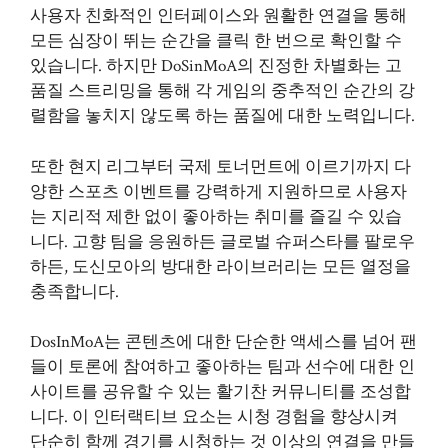
사용자 친화적인 인터페이스와 원활한 연결을 통해
모든 심장이 뛰는 순간을 클릭 한 번으로 확인할 수
있습니다. 하지만 DoSinMoA의 진정한 차별화는 고
품질 스트리밍을 통해 각 게임의 중추적인 순간의 강
렬함을 놓치지 않도록 하는 품질에 대한 노력입니다.
또한 현지 리그부터 국제 토너먼트에 이르기까지 다
양한 스포츠 이벤트를 강력하게 지원하므로 사용자
는 지리적 제한 없이 좋아하는 취미를 즐길 수 있습
니다. 고향 팀을 응원하든 글로벌 슈퍼스타를 팔로우
하든, 도신모아의 방대한 라이브러리는 모든 열정을
충족합니다.
DosInMoA는 콘텐츠에 대한 단순한 액세스를 넘어 팬
들이 토론에 참여하고 좋아하는 팀과 선수에 대한 인
사이트를 공유할 수 있는 활기찬 커뮤니티를 조성합
니다. 이 인터랙티브 요소는 시청 경험을 향상시켜
단순히 함께 경기를 시청하는 것 이상의 연결을 만들