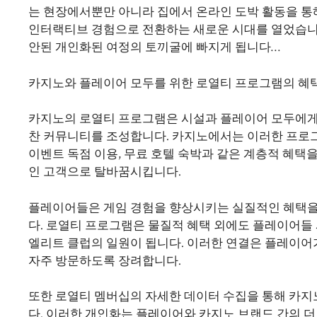
는 현장에서뿐만 아니라 집에서 온라인 도박 활동을 통
인터랙티브 경험으로 전환하는 새로운 시대를 열었습니다
안된 개인화된 여정의 토끼굴에 빠지게 됩니다…
카지노와 플레이어 모두를 위한 로열티 프로그램의 혜
카지노의 로열티 프로그램은 시설과 플레이어 모두에게
찬 커뮤니티를 조성합니다. 카지노에서는 이러한 프로그
이벤트 독점 이용, 무료 호텔 숙박과 같은 계층적 혜택
인 고객으로 탈바꿈시킵니다.
플레이어들은 게임 경험을 향상시키는 실질적인 혜택을 
다. 로열티 프로그램은 물질적 혜택 외에도 플레이어들
엘리트 클럽의 일원이 됩니다. 이러한 연결은 플레이어
자주 방문하도록 장려합니다.
또한 로열티 멤버십의 자세한 데이터 수집을 통해 카지
다. 이러한 개인화는 플레이어와 카지노 브랜드 간의 