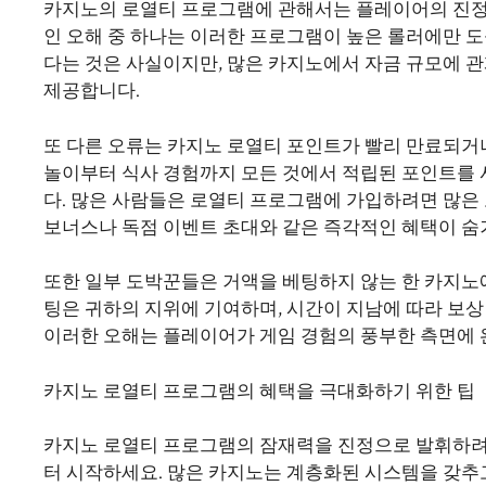
카지노의 로열티 프로그램에 관해서는 플레이어의 진정한
인 오해 중 하나는 이러한 프로그램이 높은 롤러에만 도
다는 것은 사실이지만, 많은 카지노에서 자금 규모에 
제공합니다.
또 다른 오류는 카지노 로열티 포인트가 빨리 만료되거
놀이부터 식사 경험까지 모든 것에서 적립된 포인트를 
다. 많은 사람들은 로열티 프로그램에 가입하려면 많은
보너스나 독점 이벤트 초대와 같은 즉각적인 혜택이 숨
또한 일부 도박꾼들은 거액을 베팅하지 않는 한 카지노
팅은 귀하의 지위에 기여하며, 시간이 지남에 따라 보상
이러한 오해는 플레이어가 게임 경험의 풍부한 측면에 
카지노 로열티 프로그램의 혜택을 극대화하기 위한 팁
카지노 로열티 프로그램의 잠재력을 진정으로 발휘하려
터 시작하세요. 많은 카지노는 계층화된 시스템을 갖추