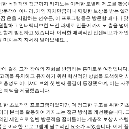
대한 독점적인 접근까지 카지노는 이러한 로열티 제도를 활용
방문객이 아니라, 게임 자체만큼이나 짜릿한 보상을 받는 엘리
가끔 운을 시험하는 선수든, 이 프로그램들은 방문할 때마다 
원활하고 인터랙티브한 도전 과제로 만들어 카지노 층을 넘어
 함께 발전하고 있습니다. 이러한 매력적인 인센티브가 개인
을 미치는지 자세히 알아보세요…
에 걸친 고객 참여의 진화를 반영하는 흥미로운 여정입니다. 
서 고객을 유치하고 유지하기 위한 혁신적인 방법을 모색하던 
으로 충성도 이니셔티브의 첫 번째 물결이 등장했으며, 이는 자
같은 혜택을 제공했습니다.
 한 초보적인 프로그램이었지만, 더 정교한 구조를 위한 기초
 데이터 분석을 활용하여 카지노는 접근 방식을 개선했습니다. 
적인 제안으로 일반 방문객을 끌어들이는 계층적 보상 시스템
폼은 이러한 프로그램에 필수적인 요소가 되었습니다. 이제 