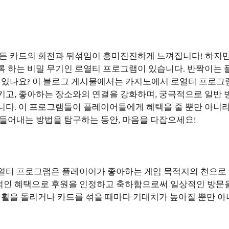
모든 카드의 회전과 뒤섞임이 흥미진진하게 느껴집니다! 하지
록 하는 비밀 무기인 로열티 프로그램이 있습니다. 반짝이는 
이 있나요? 이 블로그 게시물에서는 카지노에서 로열티 프로그
키고, 좋아하는 장소와의 연결을 강화하며, 궁극적으로 일반 
니다. 이 프로그램들이 플레이어들에게 혜택을 줄 뿐만 아니라
만들어내는 방법을 탐구하는 동안, 마음을 다잡으세요!
로열티 프로그램은 플레이어가 좋아하는 게임 목적지의 천으로
적인 혜택으로 후원을 인정하고 축하함으로써 일상적인 방문
 휠을 돌리거나 카드를 섞을 때마다 기대치가 높아질 뿐만 아