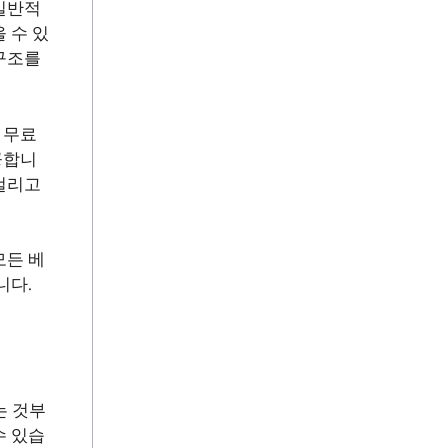
일반적
 수 있
구조를
 무료
공합니
걸리고
모든 베
니다.
는 것부
수 있습