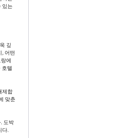
 있는
욱 깊
, 어떤
토랑에
급 호텔
해제합
에 맞춘
. 도박
니다.