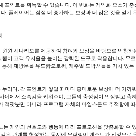
해 포인트를 획득할 수 있습니다. 이 변화는 게임화 요소가 
. 플레이어는 점점 더 증가하는 보상과 더 많은 것을 얻기 
택
 윈윈 시나리오를 제공하여 참여와 보상을 바탕으로 번창하
램이 고객 유지율을 높이는 강력한 도구로 작용합니다. 무료 
을 통해 재방문을 유도함으로써, 캐주얼 도박꾼들을 가치 있는
누리며, 각 포인트가 쌓일 때마다 흥미로운 보상에 더 가까
 사이에서 소속감을 키워주며, 그들의 충성심이 인정받고 축
가 잭팟뿐만 아니라 프로그램 자체의 마일스톤도 추적함에 따
노는 개인의 선호도와 행동에 따라 프로모션을 맞춤화할 수 
더 깊은 관계를 형성하는 동시에 오퍼링이 게스트가 진정으로 