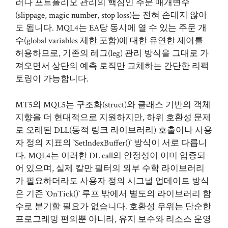
러나 포트폴리오 관리의 핵심인 주문 매개변수
(slippage, magic number, stop loss)는 전혀 손대지 않아
도 됩니다. MQL4는 EA당 동시에 열 수 있는 주문 개
수(global variables 제한 포함)에 대한 유연한 제어를
허용하므로, 기존의 레그(leg) 관리 방식을 그대로 가
져오면서 상단의 예측 로직만 교체하는 간단한 리팩
토링이 가능합니다.
MT5의 MQL5는 구조화(struct)와 클래스 기반의 객체
지향을 더 현대적으로 지원하지만, 하위 호환성 문제
로 오래된 DLL(동적 링크 라이브러리) 호출이나 사용
자 정의 지표의 `SetIndexBuffer()` 방식이 서로 다릅니
다. MQL4는 이러한 DL call의 안정성이 이미 입증되
어 있으며, 실제 칼만 필터의 외부 수학 라이브러리
가 필요하더라도 사용자 정의 시그널 업데이트 방식
은 기존 `OnTick()` 루프 밖에서 별도의 라이브러리 함
수로 분기할 필요가 없습니다. 호환성 우위는 단순한
프로그래밍 편의뿐 아니라, 유지 보수와 리소스 운영